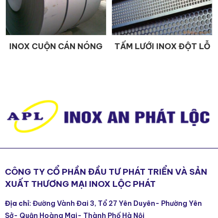
INOX CUỘN CÁN NÓNG
TẤM LƯỚI INOX ĐỘT LỖ
CHI TIẾT
CHI TIẾT
CÔNG TY CỔ PHẦN ĐẦU TƯ PHÁT TRIỂN VÀ SẢN
XUẤT THƯƠNG MẠI INOX LỘC PHÁT
Địa chỉ
: Đường Vành Đai 3, Tổ 27 Yên Duyên- Phường Yên
Sở- Quận Hoàng Mai- Thành Phố Hà Nội