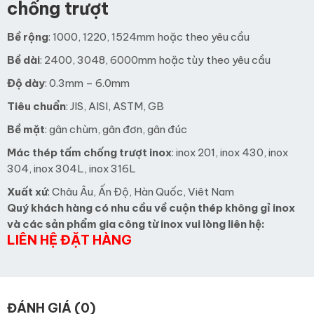
chống trượt
Bề rộng
: 1000, 1220, 1524mm hoặc theo yêu cầu
Bề dài
: 2400, 3048, 6000mm hoặc tùy theo yêu cầu
Độ dày
: 0.3mm – 6.0mm
Tiêu chuẩn
: JIS, AISI, ASTM, GB
Bề mặt
: gân chùm, gân đơn, gân đúc
Mác thép
tấm chống trượt inox
: inox 201, inox 430, inox
304, inox 304L, inox 316L
Xuất xứ
: Châu Âu, Ấn Độ, Hàn Quốc, Viêt Nam
Quý khách hàng có nhu cầu về cuộn thép không gỉ inox
và các sản phẩm gia công từ inox vui lòng liên hệ:
LIÊN HỆ ĐẶT HÀNG
ĐÁNH GIÁ (0)