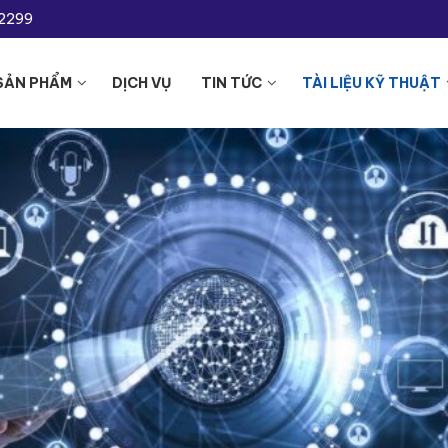
-2299
SẢN PHẨM
DỊCH VỤ
TIN TỨC
TÀI LIỆU KỸ THUẬT