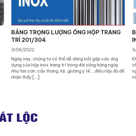
BẢNG TRỌNG LƯỢNG ỐNG HỘP TRANG
B
TRÍ 201/304
I
9/06/2022
9
Ngày nay, chúng ta có thể dễ dàng bắt gặp các ứng
K
dụng của hộp inox trang trí trong đời sống hàng ngày
c
như: lan can, cầu thang, kệ, giường y tế,…điều này đủ để
n
nhận thấy […]
nổ