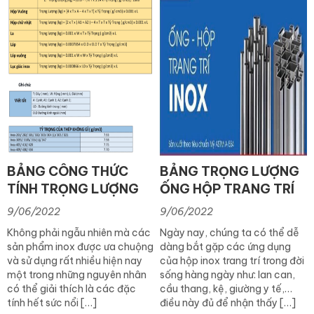
BẢNG CÔNG THỨC
BẢNG TRỌNG LƯỢNG
TÍNH TRỌNG LƯỢNG
ỐNG HỘP TRANG TRÍ
INOX
201/304
9/06/2022
9/06/2022
Không phải ngẫu nhiên mà các
Ngày nay, chúng ta có thể dễ
sản phẩm inox được ưa chuộng
dàng bắt gặp các ứng dụng
và sử dụng rất nhiều hiện nay
của hộp inox trang trí trong đời
một trong những nguyên nhân
sống hàng ngày như: lan can,
có thể giải thích là các đặc
cầu thang, kệ, giường y tế,…
tính hết sức nổi […]
điều này đủ để nhận thấy […]