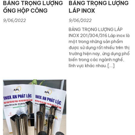
BẢNG TRỌNG LƯỢNG
BẢNG TRỌNG LƯỢNG
ỐNG HỘP CÔNG
LÁP INOX
NGHIỆP 201/304/316
9/06/2022
9/06/2022
BẢNG TRỌNG LƯỢNG LÁP
INOX 201/304/316 Láp inox là
một trong những sản phẩm
được sử dụng rất nhiều trên thị
trường hiện nay, ứng dụng phổ
biến trong các ngành nghề,
lĩnh vực khác nhau. […]