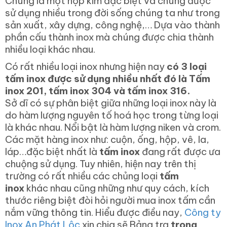
Chúng là một hợp kim đặc biệt và chúng được
sử dụng nhiều trong đời sống chúng ta như trong
sản xuất, xây dựng, công nghệ,… Dựa vào thành
phần cấu thành inox mà chúng được chia thành
nhiều loại khác nhau.
Có rất nhiều loại inox nhưng hiện nay
có 3 loại
tấm inox được sử dụng nhiều nhất đó là Tấm
inox 201, tấm inox 304 và tấm inox 316.
Sở dĩ có sự phân biệt giữa những loại inox này là
do hàm lượng nguyên tố hoá học trong từng loại
là khác nhau. Nổi bật là hàm lượng niken và crom.
Các mặt hàng inox như: cuộn, ống, hộp, vê, la,
láp…đặc biệt nhất là
tấm inox
đang rất được ưa
chuộng sử dụng. Tuy nhiên, hiện nay trên thị
trường có rất nhiều các chủng loại
tấm
inox
khác nhau cũng những như quy cách, kích
thước riêng biệt đòi hỏi người mua inox tấm cần
nắm vững thông tin. Hiểu được điều nay,
Công ty
Inox An Phát Lộc
xin chia sẽ Bảng tra
trọng