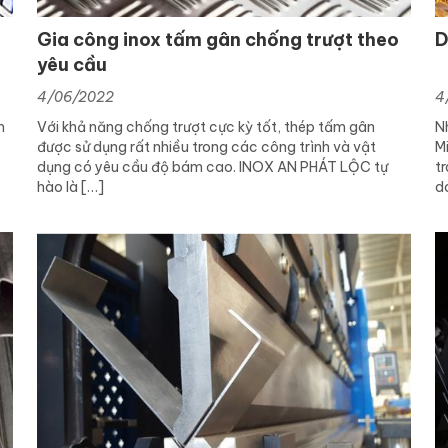
Gia công inox tấm gân chống trượt theo
D
yêu cầu
4/06/2022
4
h
Với khả năng chống trượt cực kỳ tốt, thép tấm gân
N
được sử dụng rất nhiều trong các công trình và vật
M
dụng có yêu cầu độ bám cao. INOX AN PHÁT LỘC tự
tr
hào là […]
d