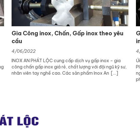
Gia Công inox, Chấn, Gấp inox theo yêu
G
cầu
i
4/06/2022
4
INOX AN PHÁT LỘC cung cấp dịch vụ gấp inox – gia
Ứ
ng
công chấn gấp inox giá rẻ, chất lượng với đội ngũ kỹ sư,
P
nhân viên tay nghề cao. Các sản phẩm Inox An […]
n
p