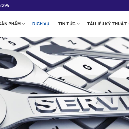
-2299
SẢN PHẨM
DỊCH VỤ
TIN TỨC
TÀI LIỆU KỸ THUẬT