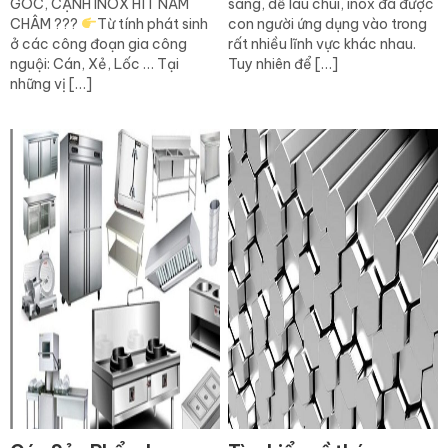
GÓC, CẠNH INOX HÍT NAM
sáng, dễ lau chùi, inox đã được
CHÂM ???
Từ tính phát sinh
con người ứng dụng vào trong
ở các công đoạn gia công
rất nhiều lĩnh vực khác nhau.
nguội: Cán, Xẻ, Lốc … Tại
Tuy nhiên để […]
những vị […]