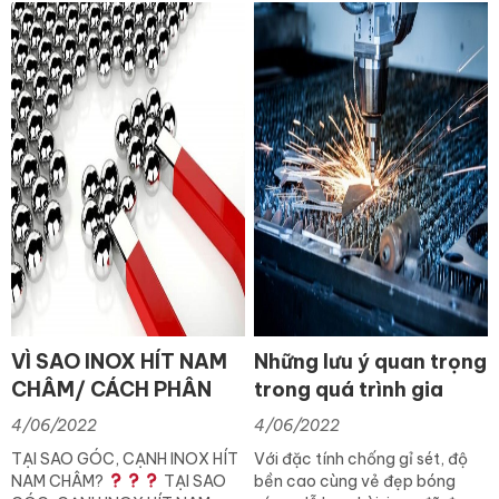
VÌ SAO INOX HÍT NAM
Những lưu ý quan trọng
CHÂM/ CÁCH PHÂN
trong quá trình gia
BIỆT INOX 304 & 201
công inox
4/06/2022
4/06/2022
TẠI SAO GÓC, CẠNH INOX HÍT
Với đặc tính chống gỉ sét, độ
NAM CHÂM?
TẠI SAO
bền cao cùng vẻ đẹp bóng