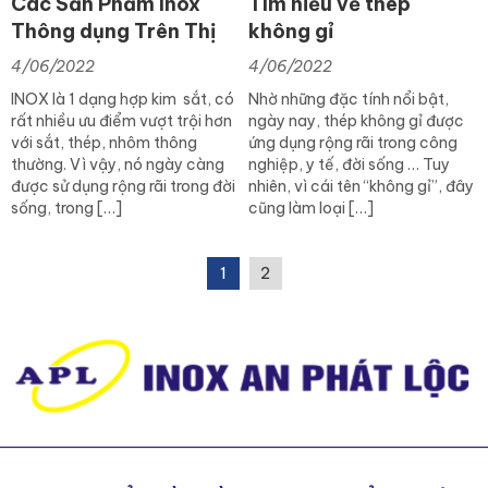
Các Sản Phẩm Inox
Tìm hiểu về thép
Thông dụng Trên Thị
không gỉ
trường Hiện nay
4/06/2022
4/06/2022
INOX là 1 dạng hợp kim sắt, có
Nhờ những đặc tính nổi bật,
rất nhiều ưu điểm vượt trội hơn
ngày nay, thép không gỉ được
với sắt, thép, nhôm thông
ứng dụng rộng rãi trong công
thường. Vì vậy, nó ngày càng
nghiệp, y tế, đời sống … Tuy
được sử dụng rộng rãi trong đời
nhiên, vì cái tên “không gỉ”, đây
sống, trong […]
cũng làm loại […]
1
2