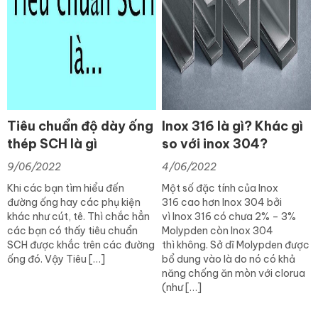
Tiêu chuẩn độ dày ống
Inox 316 là gì? Khác gì
thép SCH là gì
so với inox 304?
9/06/2022
4/06/2022
Khi các bạn tìm hiểu đến
Một số đặc tính của Inox
đường ống hay các phụ kiện
316 cao hơn Inox 304 bởi
khác như cút, tê. Thì chắc hẳn
vì Inox 316 có chưa 2% – 3%
các bạn có thấy tiêu chuẩn
Molypden còn Inox 304
SCH được khắc trên các đường
thì không. Sở dĩ Molypden được
ống đó. Vậy Tiêu […]
bổ dung vào là do nó có khả
năng chống ăn mòn với clorua
(như […]