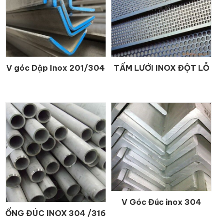
V góc Dập Inox 201/304
TẤM LƯỚI INOX ĐỘT LỖ
CHI TIẾT
CHI TIẾT
V Góc Đúc inox 304
CHI TIẾT
ỐNG ĐÚC INOX 304 /316