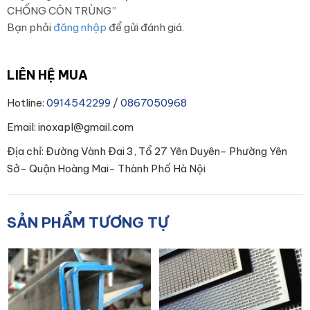
CHỐNG CÔN TRÙNG”
Bạn phải
đăng nhập
để gửi đánh giá.
LIÊN HỆ MUA
Hotline:
0914542299
/
0867050968
Email: inoxapl@gmail.com
Địa chỉ: Đường Vành Đai 3, Tổ 27 Yên Duyên- Phường Yên
Sở- Quận Hoàng Mai- Thành Phố Hà Nội
SẢN PHẨM TƯƠNG TỰ