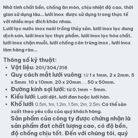
Nhờ tính chất bền, chống ăn mòn, chịu nhiệt độ cao, thời
gian sử dụng lâu… lưới inox được sử dụng trong thực tế
với nhiều mục đích khác nhau.
Lưới lọc nước inox nuôi trồng thủy sản, lưới inox lọc dung
dịch sơn, lưới inox lọc thực phẩm, lưới inox lọc hóa chất,
lưới inox chặn muỗi, lưới chống côn trùng inox , lưới inox
làm hàng rào…
Thông số kỹ thuật:
Vật liệu
: 201/304/316
Quy cách mắt lưới vuông
:
từ
1 x 1mm,
2 x 2mm,
5
x 5mm
,
10 x 10mm
,
20 x 20mm
, …
50 x 50mm.
Đường kính sợi lưới:
từ 0,1mm – 5mm.
Kiểu lưới
: Lưới dệt, lưới đan hoặc lưới hàn.
Khổ lưới
: 0.5m, 1m, 1.2m, 1.5m, 2m, 2.5m.
Có thể sản
xuất theo yêu cầu của quý khách hàng.
Sản phẩm của công ty được chứng nhận là
sản phẩm đat chất lượng cao, có độ bền,
độ chống chịu tốt. Đến với chúng tôi, quý