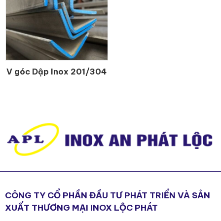
V góc Dập Inox 201/304
CHI TIẾT
CÔNG TY CỔ PHẦN ĐẦU TƯ PHÁT TRIỂN VÀ SẢN
XUẤT THƯƠNG MẠI INOX LỘC PHÁT