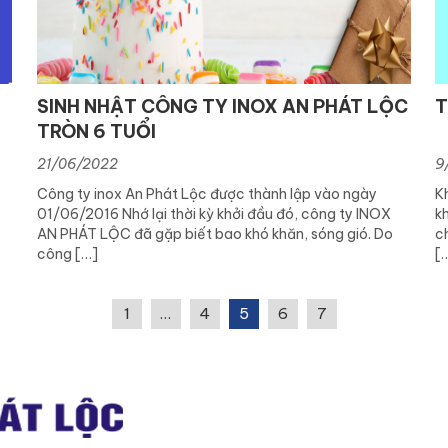
SINH NHẬT CÔNG TY INOX AN PHÁT LỘC
T
TRÒN 6 TUỔI
21/06/2022
9
Công ty inox An Phát Lộc được thành lập vào ngày
K
01/06/2016 Nhớ lại thời kỳ khởi đầu đó, công ty INOX
k
AN PHÁT LỘC đã gặp biết bao khó khăn, sóng gió. Do
c
công […]
[
1
…
4
5
6
7