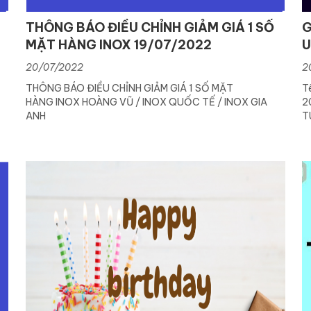
THÔNG BÁO ĐIỀU CHỈNH GIẢM GIÁ 1 SỐ
G
MẶT HÀNG INOX 19/07/2022
U
20/07/2022
2
THÔNG BÁO ĐIỀU CHỈNH GIẢM GIÁ 1 SỐ MẶT
T
HÀNG INOX HOÀNG VŨ / INOX QUỐC TẾ / INOX GIA
2
ANH
T