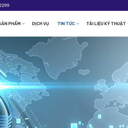
-2299
SẢN PHẨM
DỊCH VỤ
TIN TỨC
TÀI LIỆU KỸ THUẬT