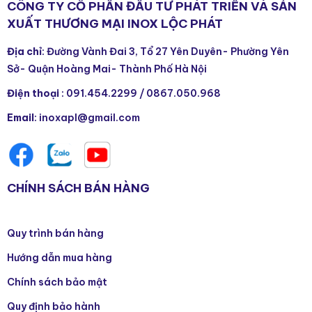
CÔNG TY CỔ PHẦN ĐẦU TƯ PHÁT TRIỂN VÀ SẢN
XUẤT THƯƠNG MẠI INOX LỘC PHÁT
Địa chỉ
: Đường Vành Đai 3, Tổ 27 Yên Duyên- Phường Yên
Sở- Quận Hoàng Mai- Thành Phố Hà Nội
Điện thoại
:
091.454.2299
/
0867.050.968
Email
: inoxapl@gmail.com
CHÍNH SÁCH BÁN HÀNG
Quy trình bán hàng
Hướng dẫn mua hàng
Chính sách bảo mật
Quy định bảo hành