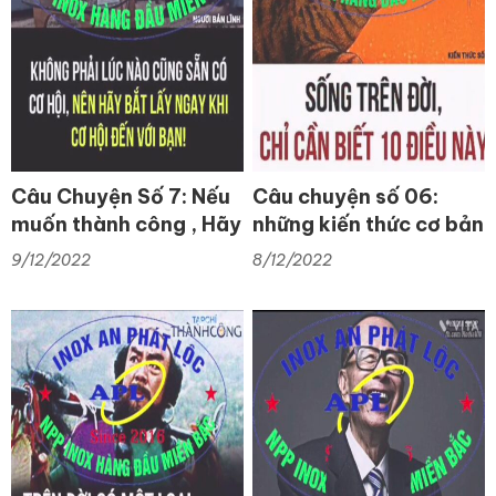
Câu Chuyện Số 7: Nếu
Câu chuyện số 06:
muốn thành công , Hãy
những kiến thức cơ bản
Tụ biết nắm bắt cơ hội
trong cuộc sống
9/12/2022
8/12/2022