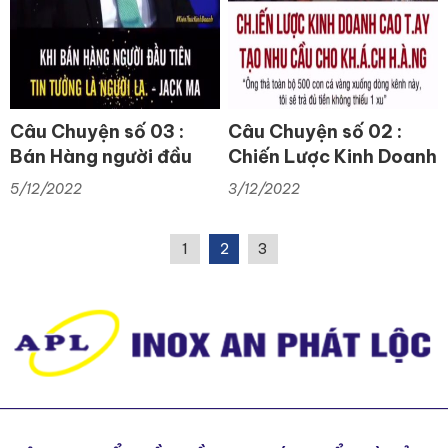
Câu Chuyện số 03 :
Câu Chuyện số 02 :
Bán Hàng người đầu
Chiến Lược Kinh Doanh
tiên tin tưởng LÀ
Tạo Nhu Cầu Cho
5/12/2022
3/12/2022
NGƯỜI LẠ
Khách Hàng
1
2
3