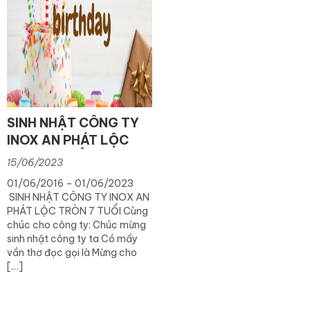
SINH NHẬT CÔNG TY
INOX AN PHÁT LỘC
TRÒN 7 TUỔI
15/06/2023
01/06/2016 – 01/06/2023
SINH NHẬT CÔNG TY INOX AN
PHÁT LỘC TRÒN 7 TUỔI Cùng
chúc cho công ty: Chúc mừng
sinh nhật công ty ta Có mấy
vần thơ đọc gọi là Mừng cho
[…]