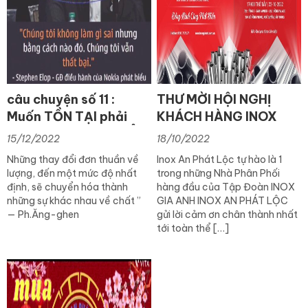
câu chuyện số 11 :
THƯ MỜI HỘI NGHỊ
Muốn TỒN TẠI phải
KHÁCH HÀNG INOX
Chấp Nhận THAY ĐỔI
GIA ANH 22/10/2022
15/12/2022
18/10/2022
Những thay đổi đơn thuần về
Inox An Phát Lộc tự hào là 1
lượng, đến một mức độ nhất
trong những Nhà Phân Phối
định, sẽ chuyển hóa thành
hàng đầu của Tập Đoàn INOX
những sự khác nhau về chất ”
GIA ANH INOX AN PHÁT LỘC
— Ph.Ăng-ghen
gửi lời cảm ơn chân thành nhất
tới toàn thể […]