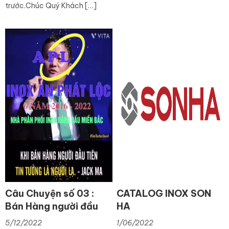
trước.Chúc Quý Khách […]
Câu Chuyện số 03 :
CATALOG INOX SON
Bán Hàng người đầu
HA
tiên tin tưởng LÀ
5/12/2022
1/06/2022