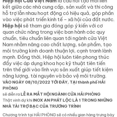
Hiệp hội Cửa Việt Nam
là cầu nối tạo mối liên
kết giữa các nhà cung cấp, sản xuất và thi công
hỗ trợ lẫn nhau hoạt động có hiệu quả, góp phần
vào việc phát triển kinh tế – xã hội của đất nước.
Hiệp hội
sẽ tham gia đóng góp ý kiến với cơ
quan chức năng trong việc ban hành các quy
chuẩn, tiêu chuẩn liên quan tới ngành cửa Việt
Nam nhằm nâng cao chất lượng, sản phẩm, tạo
môi trường kinh doanh thuận lợi, cạnh tranh lành
mạnh. Đồng thời, Hiệp hội luôn tiên phong thúc
đẩy việc áp dụng khoa học kỹ thuật tiên tiến
trên thế giới vào lĩnh vực sản xuất giúp tiết kiệm
năng lượng, tài nguyên và bảo vệ môi trường.
VÀO NGÀY 08/10/2022 TỚI ĐÂY, TẠI thành phố HẢI
PHÒNG
sẽ diễn ra
LỄ RA MẮT HỘI NGÀNH CỬA HẢI PHÒNG
Thật vinh dự khi
INOX AN PHÁT LỘC LÀ 1 TRONG NHỮNG
NHÀ TÀI TRỢ BẠC CỦA TRƯƠNG TRÌNH
Chương trình tại HẢI PHÒNG sẽ có nhiều gian hàng trưng bày