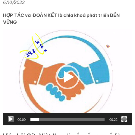
6/10/2022
HỢP TÁC và ĐOÀN KẾT là chìa khoá phát triển BỀN
VỮNG
Trình
chơi
Video
00:00
00:22