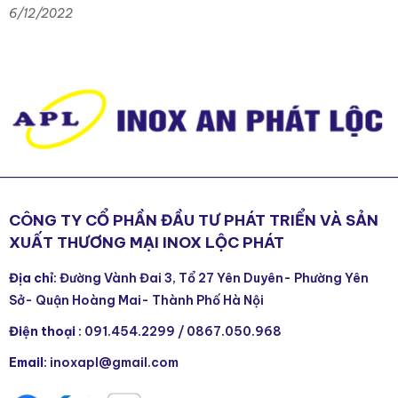
hạn mới là người có thể
6/12/2022
nên được nghiệp lớn
CÔNG TY CỔ PHẦN ĐẦU TƯ PHÁT TRIỂN VÀ SẢN
XUẤT THƯƠNG MẠI INOX LỘC PHÁT
Địa chỉ
: Đường Vành Đai 3, Tổ 27 Yên Duyên- Phường Yên
Sở- Quận Hoàng Mai- Thành Phố Hà Nội
Điện thoại
:
091.454.2299
/
0867.050.968
Email
: inoxapl@gmail.com