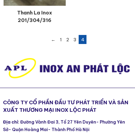
Thanh La Inox
CHI TIẾT
201/304/316
←
1
2
3
4
CÔNG TY CỔ PHẦN ĐẦU TƯ PHÁT TRIỂN VÀ SẢN
XUẤT THƯƠNG MẠI INOX LỘC PHÁT
Địa chỉ
: Đường Vành Đai 3, Tổ 27 Yên Duyên- Phường Yên
Sở- Quận Hoàng Mai- Thành Phố Hà Nội