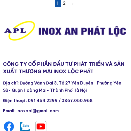
1
2
→
CÔNG TY CỔ PHẦN ĐẦU TƯ PHÁT TRIỂN VÀ SẢN
XUẤT THƯƠNG MẠI INOX LỘC PHÁT
Địa chỉ
: Đường Vành Đai 3, Tổ 27 Yên Duyên- Phường Yên
Sở- Quận Hoàng Mai- Thành Phố Hà Nội
Điện thoại
:
091.454.2299
/
0867.050.968
Email
: inoxapl@gmail.com