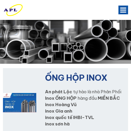
ỐNG HỘP INOX
An phát Lộc
tự hào là nhà Phân Phối
Inox ỐNG HỘP
hàng đầu
MIỀN BẮC
inox Hoàng Vũ
inox Gia anh
inox quốc tế IHBI-TVL
inox sơn hà