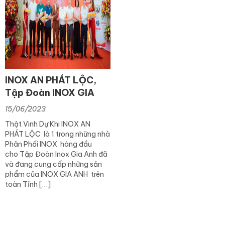
INOX AN PHÁT LỘC,
Tập Đoàn INOX GIA
ANH” Tri Ân Khách
15/06/2023
Hàng Tại Thanh Hoá
Thật Vinh Dự Khi INOX AN
PHÁT LỘC là 1 trong những nhà
Phân Phối INOX hàng đầu
cho Tập Đoàn Inox Gia Anh đã
và đang cung cấp những sản
phẩm của INOX GIA ANH trên
toàn Tỉnh […]