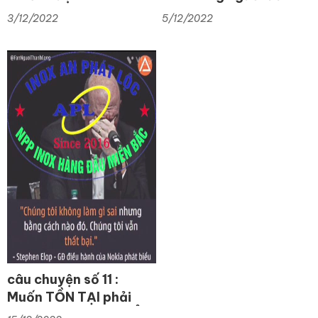
Tạo Nhu Cầu Cho
tiên tin tưởng LÀ
3/12/2022
5/12/2022
Khách Hàng
NGƯỜI LẠ
câu chuyện số 11 :
Muốn TỒN TẠI phải
Chấp Nhận THAY ĐỔI