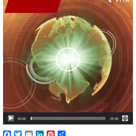
chơi
Video
00:00
05:46
Facebook
Twitter
Email
LinkedIn
Pinterest
Share