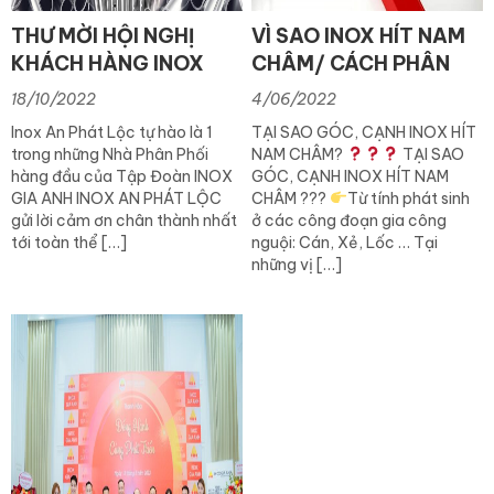
THƯ MỜI HỘI NGHỊ
VÌ SAO INOX HÍT NAM
KHÁCH HÀNG INOX
CHÂM/ CÁCH PHÂN
GIA ANH 22/10/2022
BIỆT INOX 304 & 201
18/10/2022
4/06/2022
Inox An Phát Lộc tự hào là 1
TẠI SAO GÓC, CẠNH INOX HÍT
trong những Nhà Phân Phối
NAM CHÂM?
TẠI SAO
hàng đầu của Tập Đoàn INOX
GÓC, CẠNH INOX HÍT NAM
GIA ANH INOX AN PHÁT LỘC
CHÂM ???
Từ tính phát sinh
gửi lời cảm ơn chân thành nhất
ở các công đoạn gia công
tới toàn thể […]
nguội: Cán, Xẻ, Lốc … Tại
những vị […]