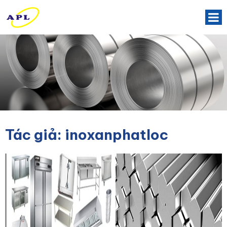
Tác giả:
inoxanphatloc