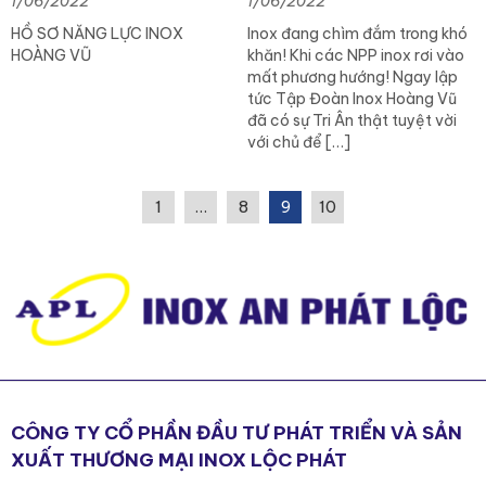
1/06/2022
1/06/2022
Tại chùa bãi đính
HỒ SƠ NĂNG LỰC INOX
Inox đang chìm đắm trong khó
HOÀNG VŨ
khăn! Khi các NPP inox rơi vào
mất phương hướng! Ngay lập
tức Tập Đoàn Inox Hoàng Vũ
đã có sự Tri Ân thật tuyệt vời
với chủ để […]
1
…
8
9
10
CÔNG TY CỔ PHẦN ĐẦU TƯ PHÁT TRIỂN VÀ SẢN
XUẤT THƯƠNG MẠI INOX LỘC PHÁT