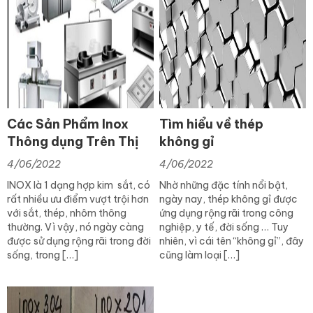
Các Sản Phẩm Inox
Tìm hiểu về thép
Thông dụng Trên Thị
không gỉ
trường Hiện nay
4/06/2022
4/06/2022
INOX là 1 dạng hợp kim sắt, có
Nhờ những đặc tính nổi bật,
rất nhiều ưu điểm vượt trội hơn
ngày nay, thép không gỉ được
với sắt, thép, nhôm thông
ứng dụng rộng rãi trong công
thường. Vì vậy, nó ngày càng
nghiệp, y tế, đời sống … Tuy
được sử dụng rộng rãi trong đời
nhiên, vì cái tên “không gỉ”, đây
sống, trong […]
cũng làm loại […]