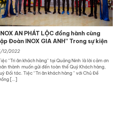
INOX AN PHÁT LỘC đồng hành cùng
ập Đoàn INOX GIA ANH” Trong sự kiện
ri Ân Khách Hàng Tại Quảng Ninh
6/12/2022
iệc “Tri ân khách hàng” tại Quảng Ninh là lời cảm ơn
hân thành muốn gửi đến toàn thể Quý Khách hàng,
uý Đối tác. Tiệc “Tri ân khách hàng ” với Chủ Đề
Đồng […]