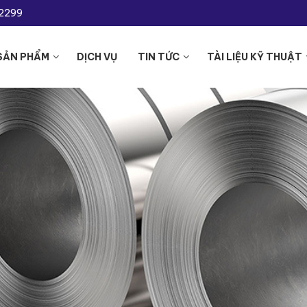
-2299
SẢN PHẨM
DỊCH VỤ
TIN TỨC
TÀI LIỆU KỸ THUẬT