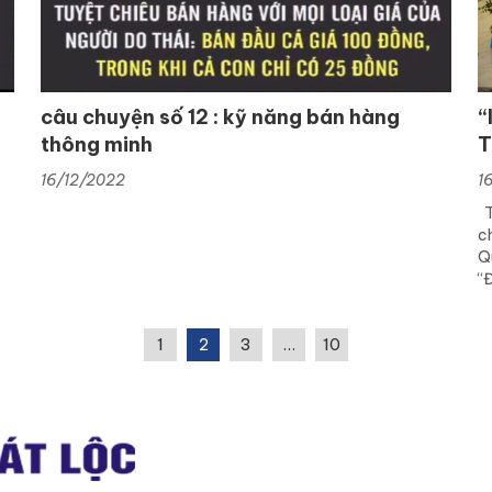
câu chuyện số 12 : kỹ năng bán hàng
“
thông minh
T
T
16/12/2022
1
c
T
ố
c
Q
“
1
2
3
…
10